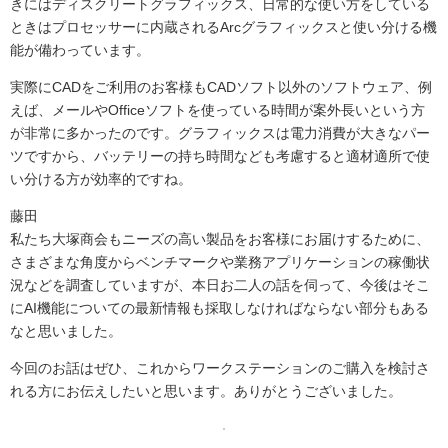
きにはディスクリートグラフィックス、日常的な使い方をしている
ときはプロセッサーに内蔵されるArcグラフィックスと使い分ける機
能が備わっています。
実際にCADをご利用のお客様もCADソフト以外のソフトウェア、例
えば、メールやOfficeソフトを使っている時間が案外長いという方
が非常に多かったのです。グラフィックスは電力消費が大きなパー
ツですから、バッテリーの持ち時間なども考慮すると適材適所で使
い分ける方が効率的ですね。
藤田
私たち大塚商会もニーズの高い製品をお客様にお届けするために、
さまざまな角度からベンチマークや業務アプリケーションの稼働状
況などを調査していますが、本日お二人の話を伺って、今後はそこ
にAI機能についての最新情報も採取しなければならない部分もある
なと思いました。
今回のお話はぜひ、これからワークステーションのご購入を検討さ
れる方にお伝えしたいと思います。ありがとうございました。