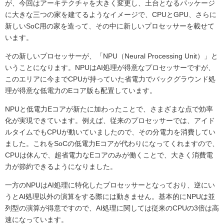
が、今回はアーキテクチャを大きく変更し、土台となるパッケージ
に大きな三つの家を建てるようなイメージで、CPUとGPU、さらに
新しいSoC用の家を造って、その中に新しいプロセッサーを載せて
います。
その新しいプロセッサーが、「NPU（Neural Processing Unit）」と
いうことになります。NPUはAI処理が得意なプロセッサーですが、
このエリアに今までCPUが持っていた省電力でバックグラウンド処
理が得意な低電力のEコア版も配置しています。
NPUと低電力Eコアが新たに加わったことで、さまざまな点で効率
化が実現できています。例えば、従来のプロセッサーでは、アイド
ルタイムでもCPUが動いていましたので、その分電力を消費してい
ました。これをSoCの低電力Eコアが代わりになってくれますので、
CPUは休んで、超省電力なEコアのみが働くことで、大きく消費電
力が節約できるようになりました。
一方のNPUはAI処理に特化したプロセッサーとなっており、逆にい
うとAI処理以外の演算をする際には動きません。基本的にNPUは並
列型の演算が得意ですので、AI処理に関しては従来のCPUの3倍は高
速になっています。