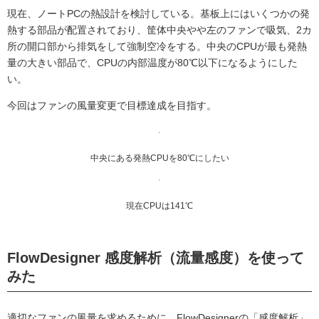
現在、ノートPCの熱設計を検討している。基板上にはいくつかの発
熱する部品が配置されており、筐体中央やや左のファンで吸気、2カ
所の開口部から排気をして強制空冷をする。中央のCPUが最も発熱
量の大きい部品で、CPUの内部温度が80℃以下になるようにした
い。
今回はファンの風量変更で目標達成を目指す。
中央にある発熱CPUを80℃にしたい
現在CPUは141℃
FlowDesigner 感度解析（流量感度）を使って
みた
適切なファンの風量を求めるために、FlowDesignerの「感度解析」