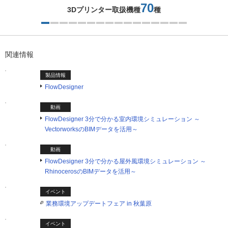
70
3Dプリンター取扱機種
種
1つ目を表示中
関連情報
製品情報
FlowDesigner
動画
FlowDesigner 3分で分かる室内環境シミュレーション ～
VectorworksのBIMデータを活用～
動画
FlowDesigner 3分で分かる屋外風環境シミュレーション ～
RhinocerosのBIMデータを活用～
イベント
業務環境アップデートフェア in 秋葉原
イベント