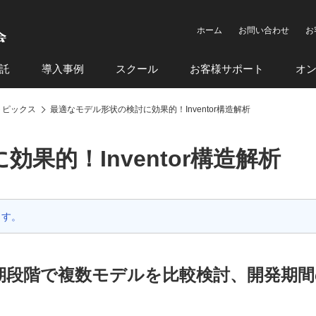
ホーム
お問い合わせ
お
託
導入事例
スクール
お客様サポート
オ
製品トピックス
最適なモデル形状の検討に効果的！Inventor構造解析
果的！Inventor構造解析
ます。
計初期段階で複数モデルを比較検討、開発期