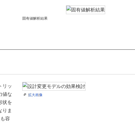
固有値解析結果
トリッ
力値な
拡大画像
形状を
なりま
理も容