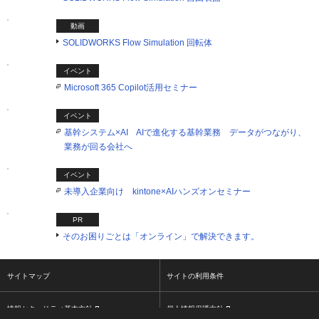
動画
SOLIDWORKS Flow Simulation 回転体
イベント
Microsoft 365 Copilot活用セミナー
イベント
基幹システム×AI AIで進化する基幹業務 データがつながり、
業務が回る会社へ
イベント
未導入企業向け kintone×AIハンズオンセミナー
PR
そのお困りごとは「オンライン」で解決できます。
サイトマップ
サイトの利用条件
情報セキュリティ基本方針
個人情報保護方針