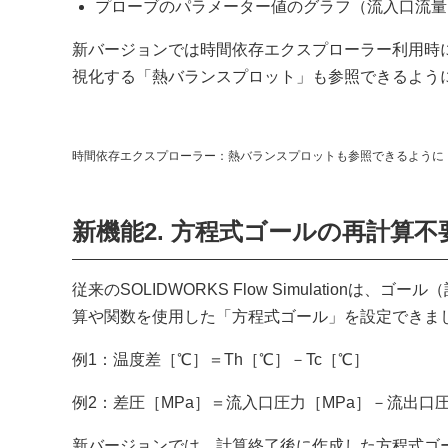
プローブのパラメーター値のグラフ（流入口流量
新バージョンでは時間依存エクスプローラー利用時
視化する「熱バランスプロット」も参照できるよう
時間依存エクスプローラー：熱バランスプロットも参照できるように
新機能2. 方程式ゴールの再計算不
従来のSOLIDWORKS Flow Simulatio
算や関数を使用した「方程式ゴール」を設定できま
例1：温度差［℃］＝Th［℃］－Tc［℃］
例2：差圧［MPa］＝流入口圧力［MPa］－流出口圧
新バージョンでは、計算終了後に作成した方程式ゴ