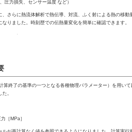
、圧力損失、センサー温度 など）
に、さらに熱流体解析で熱伝導、対流、ふく射による熱の移動
になりました。時刻歴での伝熱量変化を簡単に確認できます。
要
nは、ゴール（計算終了の基準の一つとなる各種物理パラメーター）を用い
した。
力［MPa］
ールが再計算なく値を参照できるようになりました。計算実行