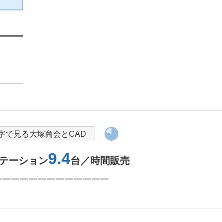
字で見る大塚商会とCAD
9.4
ステーション
台／時間販売
1つ目を表示中