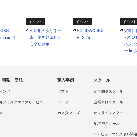
イベント
イベント
イベント
ORKS
AI活用の次なる一
SOLIDWORKS
実際に
lation 回
歩 業務効率化と
FES’26
ぶAI活用
安全な活用
ハンズ
ー in 
・開発・受託
導入事例
スクール
ィング
ソフト
定期開催スクール
発／カスタマイズサービス
ハード
企業向けスクール
ス
カスタマイズ
オンラインスクール
配信型スクール
IT・ヒューマンスキル関