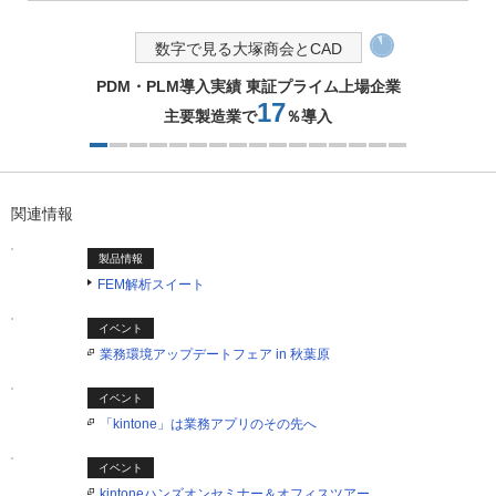
数字で見る大塚商会とCAD
PDM・PLM導入実績 東証プライム上場企業
17
主要製造業で
％導入
1つ目を表示中
関連情報
製品情報
FEM解析スイート
イベント
業務環境アップデートフェア in 秋葉原
イベント
「kintone」は業務アプリのその先へ
イベント
kintoneハンズオンセミナー＆オフィスツアー