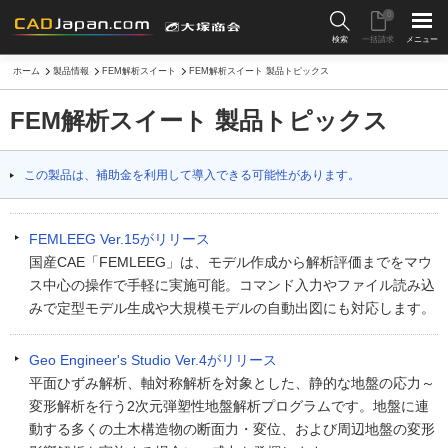
0
検索
一括請求
メニュー
ホーム
製品情報
FEM解析スイート
FEM解析スイート 製品トピックス
FEM解析スイート 製品トピックス
この製品は、補助金を利用して導入できる可能性があります。
FEMLEEG Ver.15がリリース
国産CAE「FEMLEEG」は、モデル作成から解析評価までをマウ
ス中心の操作で手軽に実施可能。コマンド入力やファイル読み込
みで定型モデル生成や大規模モデルの自動出図にも対応します。
Geo Engineer's Studio Ver.4がリリース
平面ひずみ解析、軸対称解析を対象とした、静的な地盤の応力～
変形解析を行う2次元弾塑性地盤解析プログラムです。地盤に連
動する多くの土木構造物の断面力・変位、および周辺地盤の変形