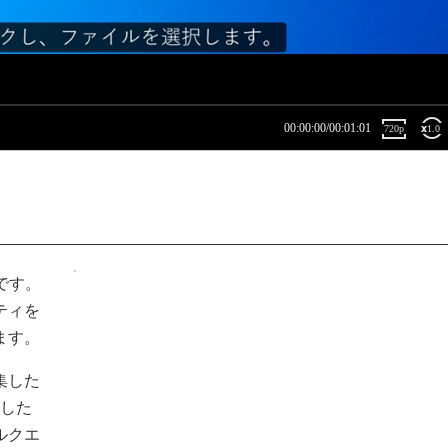
です。
ティを
ます。
集した
新した
ルクエ