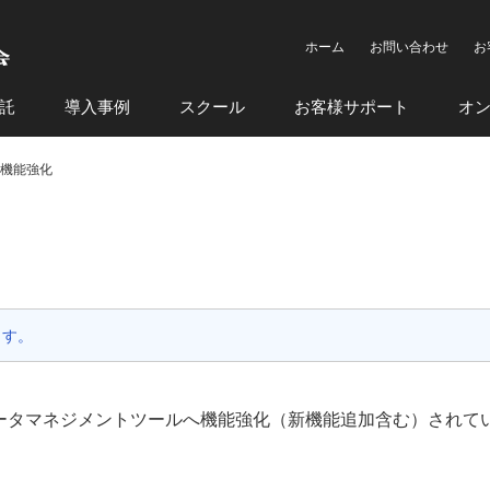
ホーム
お問い合わせ
お
託
導入事例
スクール
お客様サポート
オ
.0 機能強化
ます。
BIMデータマネジメントツールへ機能強化（新機能追加含む）されて