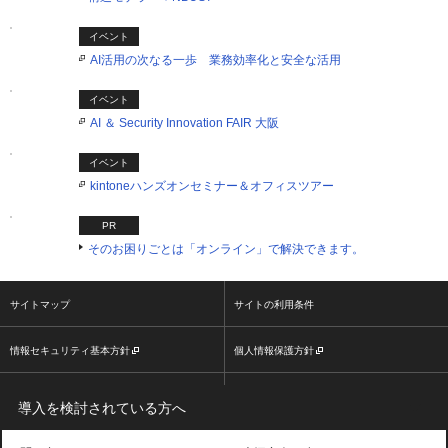
イベント
AI活用の次なる一歩 業務効率化と安全な活用
イベント
AI ＆ Security Innovation FAIR 大阪
イベント
kintoneハンズオンセミナー＆オフィスツアー
PR
そのお困りごとは「オンライン」で解決できます。
サイトマップ
サイトの利用条件
情報セキュリティ基本方針
個人情報保護方針
ソーシャルメディア利用方針
大塚商会ホームページ
導入を検討されている方へ
2026 OTSUKA CORPORATION