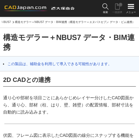
0
検索
一括請求
メニュー
NBUS7
構造モデラー＋NBUS7 データ・BIM連携（構造モデラー＋エヌバスセブン データ・ビム連携）
構造モデラー＋NBUS7 データ・BIM連
携
この製品は、補助金を利用して導入できる可能性があります。
2D CADとの連携
通り心や部材を項目ごとにあらかじめレイヤー分けしたCAD図面か
ら、通り心、部材（柱、はり、壁、雑壁）の配置情報、部材寸法を
自動的に読み込みます。
伏図、フレーム図に表示したCAD図面の線分にスナップする機能を