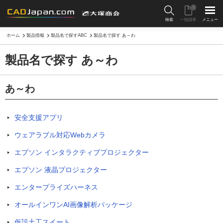
0
検索
一括請求
メニュー
ホーム
製品情報
製品名で探すABC
製品名で探す あ～わ
製品名で探す あ～わ
あ～わ
安全支援アプリ
ウェアラブル対応Webカメラ
エプソン インタラクティブプロジェクター
エプソン 液晶プロジェクター
エンタープライズハーネス
オールインワンAI画像解析パッケージ
仮設土工スイート