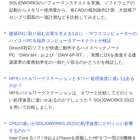
SOLIDWORKSのパフォーマンステストを実施。ソフトウェアの
起動からメモリー使用量から、各CADの個別操作計測、大規模ア
センブリ図面の一連計測などを比較してみました。
建築DXに取り組む企業を支える1台に －マウスコンピューターの
ハイスペPCを福井コンピュータアーキテクトが検証
DirectX対応ソフトが快適に動作するハイスペックノート
PC「DAIV 6H」および「DAIV 6P-RT」。実際にDXを推進する建
築業界の業務効率化の一助たり得るのかどうかを検証した。
HPモバイルワークステーションとタワー 処理速度に違いはある
のか？
HPモバイルワークステーションは、タワーと比較してどのくら
い処理速度に違いがあるのかでしょうか？ SOLIDWORKS 2022
を用いて比較しました。
CPUの違いがSOLIDWORKS 2022の処理速度にどのくらい影響
するのか？
Intel Core i5 / i7 / i9およびXeonを搭載したHPタワー型の5機種を