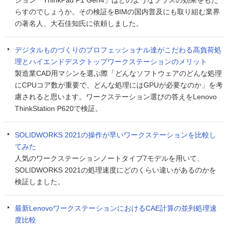
ション「ThinkPad P1 Gen4」はどのようなプラスの効果をもた
らすのでしょうか。その検証をBIMの国内普及にも取り組む業界
の著名人、大石佳知氏に依頼しました。
デジタルものづくりのプロフェッショナル達がこだわる高負荷処
理とハイエンドデスクトップワークステーションのメリット
製造業CAD用マシンを選ぶ際「どんなソフトウェアのどんな処理
にCPUコア数が重要で、どんな処理にはGPUが必要なのか」を考
慮されると思います。ワークステーション選びの答えをLenovo
ThinkStation P620で検証。
SOLIDWORKS 2021の操作が早いワークステーションを比較し
てみた
人気のワークステーションノートタイプ7モデルを用いて、
SOLIDWORKS 2021の処理速度にどのくらい違いがあるのかを
検証しました。
最新LenovoワークステーションにおけるCAE計算の並列処理速
度比較