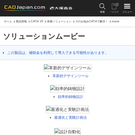
0
検索
一括請求
メニュー
ホーム
製品情報
CATIA V5
各種ソリューション
そのお悩みCATIAで解決！
movie
ソリューションムービー
この製品は、補助金を利用して導入できる可能性があります。
革新的デザインツール
効率的鋳物設計
最適化と実験計画法