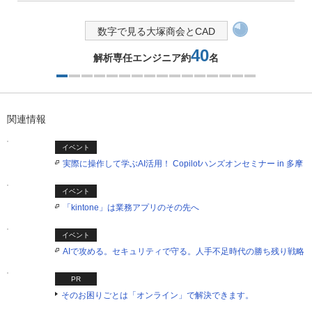
数字で見る大塚商会とCAD
40
解析専任エンジニア約
名
1つ目を表示中
関連情報
イベント
実際に操作して学ぶAI活用！ Copilotハンズオンセミナー in 多摩
イベント
「kintone」は業務アプリのその先へ
イベント
AIで攻める。セキュリティで守る。人手不足時代の勝ち残り戦略
PR
そのお困りごとは「オンライン」で解決できます。