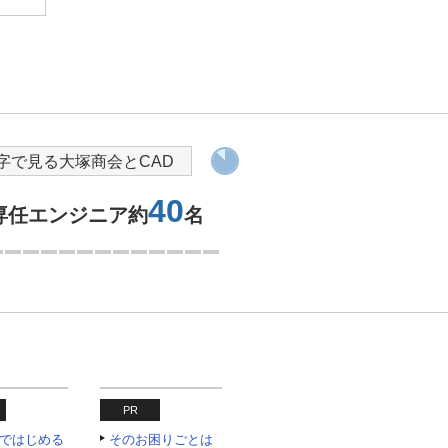
字で見る大塚商会とCAD
40
専任エンジニア約
名
1つ目を表示中
PR
oneではじめる
そのお困りごとは