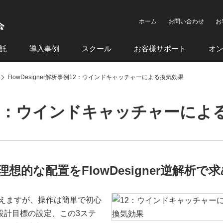
ホーム
お問い合わせ
お
託
導入事例
スクール
お客様サポート
オ
FlowDesigner解析事例12：ウインドキャッチャーによる換気効果
事例12：ウインドキャッチャーに
的な配置をFlowDesigner逆解析で
聞こえますが、操作は簡単で初心
設計目標の設定、この3ステ