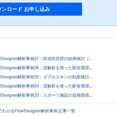
ウンロード お申し込み
owDesigner解析事例37：鉄道防音壁の効果検討（...
owDesigner解析事例36：逆解析を使った駅舎環境...
owDesigner解析事例35：ダブルスキンの効果検討...
owDesigner解析事例34：逆解析を使った駅舎環境...
owDesigner解析事例33：スポーツ施設の温熱環境...
でわかるFlowDesigner解析事例 記事一覧