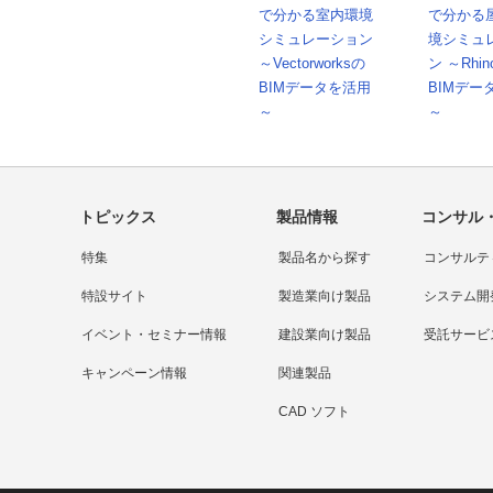
で分かる室内環境
で分かる
シミュレーション
境シミュ
～Vectorworksの
ン ～Rhin
BIMデータを活用
BIMデー
～
～
トピックス
製品情報
コンサル
特集
製品名から探す
コンサルテ
特設サイト
製造業向け製品
システム開
イベント・セミナー情報
建設業向け製品
受託サービ
キャンペーン情報
関連製品
CAD ソフト