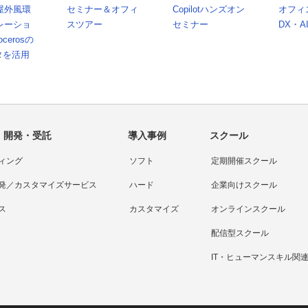
屋外風環
セミナー＆オフィ
Copilotハンズオン
オフィ
レーショ
スツアー
セミナー
DX・A
ocerosの
タを活用
・開発・受託
導入事例
スクール
ィング
ソフト
定期開催スクール
発／カスタマイズサービス
ハード
企業向けスクール
ス
カスタマイズ
オンラインスクール
配信型スクール
IT・ヒューマンスキル関