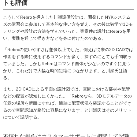
トも評価
こうしてRebroを導入した川瀬設備設計は、開発したNYKシステム
ズの講習会に参加して基本的な使い方を覚え、その後は独学で3Dモ
デリングや設計の方法を学んでいった。実案件の設計にRebroを用
い、実践を通じて描き方などを身に付けたのである。
「Rebroの使いやすさは想像以上でした。例えば従来の2D CADでは
作図をする際に使用するコマンドが多く、探すのにとても手間取っ
ていました。しかしRebroはコマンド自体が少ないのですぐに見つ
かり、これだけで大幅な時間短縮につながります」と川瀬氏は語
る。
また、2D CADによる平面の設計図では、空間における部材や配管
などの配置が認知しにくかった。「Rebroなら、3Dモデルデータの
任意の場所を断面にすれば、簡単に配置状況を確認することができ
るので空間認知が格段に容易になります」と川瀬氏はそのメリット
について説明する。
不慣れな操作はカスタマーサポートに相談して習熟