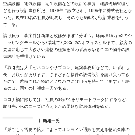
空調設備、電気設備、衛生設備などの設計や積算、建設現場管理な
どを行う設計事務所だ。1979年に設立され、1995年に株式会社とな
った。現在10名の社員が勤務し、そのうち約6名が設計業務を行っ
ている。
請け負う工事案件は新築と改修がほぼ半分ずつ。床面積15万m2のシ
ョッピングモールから2階建て2,000m2のオフィスビルまで、顧客の
要望に応じて大きさや建物の種類を問わずあらゆる全国の物件の設
備設計を手掛けている。
「取引先は大手ゼネコンやサブコン、建築事務所などで、いずれも
長いお取引があります。さまざまな物件の設備設計を請け負ってき
たので、蓄積された経験とノウハウには自信を持っています」と語
るのは、同社の川瀬雄一氏である。
コロナ禍に際しては、社員の3分の1をリモートワークにするなど、
取引先からのニーズに応えるため柔軟な勤務体制を確立。
川瀬雄一氏
「巣ごもり需要の拡大によってオンライン通販を支える物流倉庫の