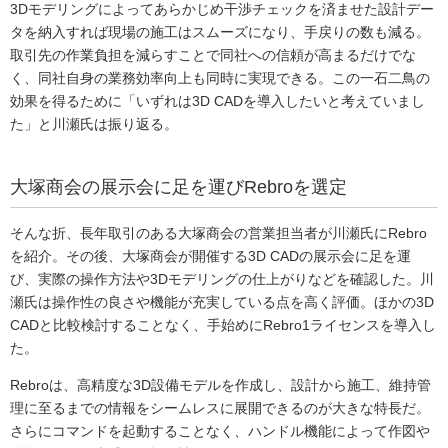
3Dモデリングによってあらかじめ干渉チェックを済ませた設計デー
タを納入すれば現場の施工はスムーズになり、手戻りの数も減る。
取引先の作業負担を減らすことで同社への信頼が高まるだけでな
く、同社自身の業務効率向上も同時に実現できる。この一石二鳥の
効果を得るために「いずれは3D CADを導入したいと考えていまし
た」と川瀬氏は振り返る。
大塚商会の展示会に足を運びRebroを選定
そんな折、長年取引のある大塚商会の営業担当者が川瀬氏にRebro
を紹介。その後、大塚商会が開催する3D CADの展示会に足を運
び、実際の操作方法や3Dモデリングの仕上がりなどを確認した。川
瀬氏は操作性の良さや機能が充実している点を高く評価。ほかの3D
CADと比較検討することなく、手始めにRebro1ライセンスを導入し
た。
Rebroは、高精度な3D設備モデルを作成し、設計から施工、維持管
理に至るまでの情報をシームレスに展開できるのが大きな特長だ。
さらにコマンドを起動することなく、ハンドル機能によって作図や