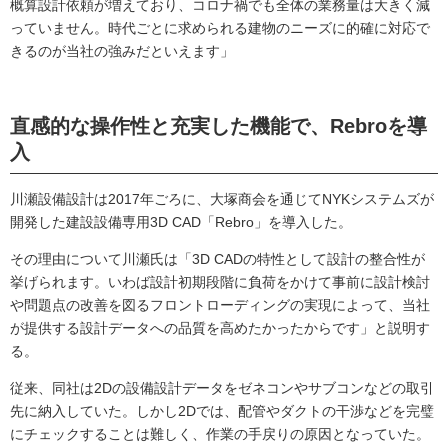
概算設計依頼が増えており、コロナ禍でも全体の業務量は大きく減
っていません。時代ごとに求められる建物のニーズに的確に対応で
きるのが当社の強みだといえます」
直感的な操作性と充実した機能で、Rebroを導
入
川瀬設備設計は2017年ごろに、大塚商会を通じてNYKシステムズが
開発した建設設備専用3D CAD「Rebro」を導入した。
その理由について川瀬氏は「3D CADの特性として設計の整合性が
挙げられます。いわば設計初期段階に負荷をかけて事前に設計検討
や問題点の改善を図るフロントローディングの実現によって、当社
が提供する設計データへの品質を高めたかったからです」と説明す
る。
従来、同社は2Dの設備設計データをゼネコンやサブコンなどの取引
先に納入していた。しかし2Dでは、配管やダクトの干渉などを完璧
にチェックすることは難しく、作業の手戻りの原因となっていた。