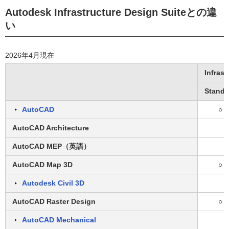
Autodesk Infrastructure Design Suiteとの違
い
2026年4月現在
Infrast
Standa
AutoCAD
○
AutoCAD Architecture
AutoCAD MEP（英語）
AutoCAD Map 3D
○
Autodesk Civil 3D
AutoCAD Raster Design
○
AutoCAD Mechanical