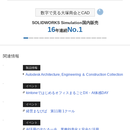
数字で見る大塚商会とCAD
SOLIDWORKS Simulation国内販売
16
No.1
年連続
1つ目を表示中
関連情報
製品情報
Autodesk Architecture, Engineering ＆ Construction Collection
イベント
kintoneではじめるオフィスまるごとDX・AI体感DAY
イベント
経営まなびば 第11期 1クール
イベント
AI活用の次なる一歩 業務効率化と安全な活用