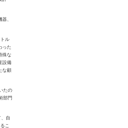
機器、
ボトル
わった
問い合わせをする
特殊な
産設備
カタログをダウンロードする
たな顧
大塚商会の強み
いたの
術部門
て、自
するこ