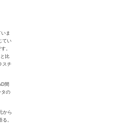
ていま
じてい
です。
トと比
ラスチ
AD間
ータの
元から
語る。