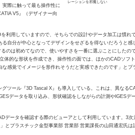
レーションを邪魔しない
、実際に触って最も操作性に
TIA V5』（デザイナー向
Dを利用していますので、そちらでの設計やデータ加工は慣れ
ある自分が中心となってデザインをせざるを得ないだろうと感
するのは初めてなので、使いやすさを一番に選ぶことにしたの
覚で立体的な形状を作成でき、操作性の面では、ほかのCADソフ
由な感覚でイメージを形作れそうだと実感できたのです」とプ
。
グツール『3D Tascal X』も導入している。これは、異なるC
GESデータを取り込み、形状確認をしながらの計測やIGESデ
れたCADデータを確認する際のビューアとして利用しています。3次
」とプラスチック金型事業部 営業部 営業課長の山田通宏氏は