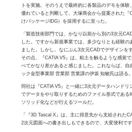
トを実施。そのうえで最終的に各製品のデモを体験
優れていると判断して、大塚商会から提案された『CA
けパッケージIDG）を採用するに至った。
「製造技術部門では、かなり以前から別の3次元CA
した。ですから新規事業では、多少なりとも経験の
ました。しかし、なにぶん3次元CADでデザインを
その点、『CATIA V5』は、粘土を触るような感
べてかなり差があると感じました。これならば、自
ック金型事業部 営業部 営業課の伊坂 知敏氏は語る
同社は『CATIA V5』と一緒に3次元データハンドリン
でデータをやり取りするためのファイル形式であるI
ソリッド化などが行えるツールだ。
「『3D Tascal X』は、主に得意先から支給さ
2次元図面への書き出しもできるので、大変便利です