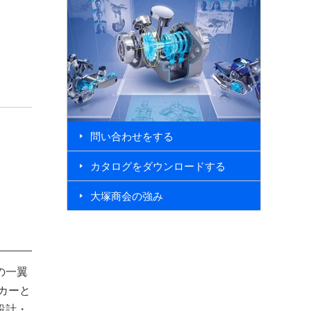
問い合わせをする
カタログをダウンロードする
大塚商会の強み
CATIA V5
導入を検討されている方へ
の一翼
カーと
設計・