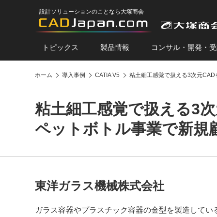
設計ソリューションのことなら大塚商会
トピックス
製品情報
コンサル・開発・受
ホーム
導入事例
CATIA V5
粘土細工感覚で扱える3次元CA
粘土細工感覚で扱える3次
ペットボトル事業で新規
東洋ガラス機械株式会社
ガラス容器やプラスチック容器の金型を製造してい