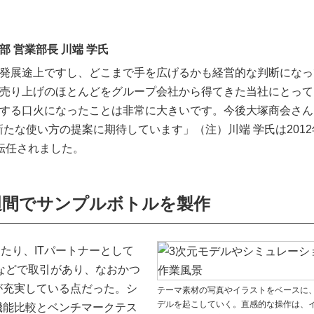
 営業部長 川端 学氏
発展途上ですし、どこまで手を広げるかも経営的な判断になっ
売り上げのほとんどをグループ会社から得てきた当社にとって
する口火になったことは非常に大きいです。今後大塚商会さん
』の新たな使い方の提案に期待しています」（注）川端 学氏は2012
転任されました。
週間でサンプルボトルを製作
たり、ITパートナーとして
などで取引があり、なおかつ
が充実している点だった。シ
テーマ素材の写真やイラストをベースに
デルを起こしていく。直感的な操作は、
機能比較とベンチマークテス