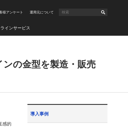
客様アンケート
運用元について
ンラインサービス
インの金型を製造・販売
導入事例
直感的