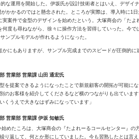
』の本格的な運用を開始した。伊坂氏が設計技術者とはいえ、デザイ
間がかかるのではと懸念された。ところが実際は、導入時に1日
に実案件で金型のデザインを始めたという。大塚商会の「たよ
を何度も尋ねながら、徐々に操作方法を習得していった。今で
のサンプルモデルが作れるようになった。
ほかにもありますが、サンプル完成までのスピードが圧倒的に
 営業部 営業課 山田 通宏氏
型を提案できるようになったことで新規顧客の開拓が可能にな
別のお客様を紹介してくださるなど横のつながりも出ています
いくうえで大きなはずみになっています」
 営業部 営業課 伊坂 知敏氏
』を使い始めたころは、大塚商会の『たよれーるコールセンター』の
繰り返して、何とか形にしていました。今も習熟したとは言え