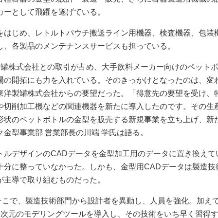
カーとして飛躍を遂げている。
をはじめ、レトルトパウチ搬送ライン用機器、検査機器、包装
し、各製品のメンテナンスサービスも担っている。
製罐株式会社との取引が占め、大手飲料メーカー向けのペット
場の開拓にも力を入れている。そのきっかけとなったのは、変
東洋製罐株式会社からの要望だった。「得意先の要望を受け、
や切削加工機などの関連機器を新たに導入したのです。その生
形状のペットボトルの金型を販売する新規事業を立ち上げ、新
金型事業部 営業部長の川端 学氏は語る。
トルデザインのCADデータを金型加工用のデータに置き換えて
十分に整っていなかった。しかも、金型用CADデータは製造技
が主導で取り組むものだった。
そこで、製造技術部門から設計者を異動し、人員を強化。加え
3次元のモデリングツールを導入し、その技術をいち早く習得