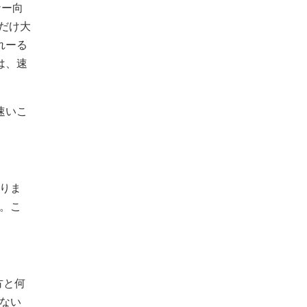
ナー向
だけ大
れーる
は、速
速いこ
りま
。こ
方と何
ない