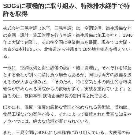
SDGsに積極的に取り組み、特殊排水継手で特
許を取得
株式会社三晃空調（以下、三晃空調）は、空調設備、衛生設備など
の企画・設計・施工管理を行う空調・衛生設備の施工会社だ。1946
年に大阪で創業し、その後全国に事業拠点を展開。現在では大阪・
東京の2本社のほか、北海道から沖縄まで18の地方拠点を構えてい
る。
一般に、空調設備と衛生設備の設計・施工管理は、それぞれを得意
とする会社が別々に請け負う場合もあるが、同社は両方の設備を扱
えるのが大きな強みだ。「そのため、特に空気と水の衛生的な環境
確保が求められる病院からの依頼が多く、実績を重ねています」と
語るのは、技術本部 技術企画部長の畠田博之氏である。
ほかにも、温度・湿度の厳格な管理が求められる美術館、博物館、
食品工場などの案件が多く、それによって蓄積された豊富な知見や
ノウハウには、絶大な信頼が寄せられている。
また、三晃空調はSDGsにも積極的に取り組んでいる。大便器の節