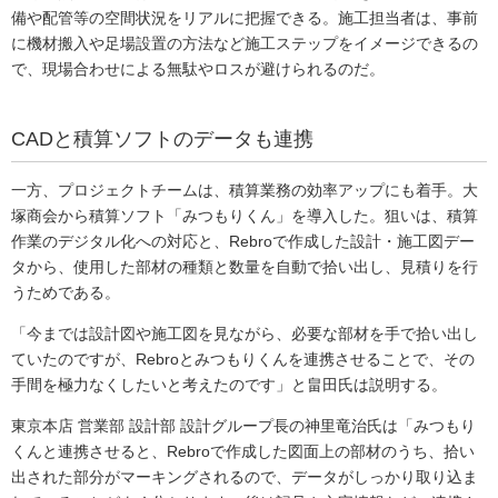
備や配管等の空間状況をリアルに把握できる。施工担当者は、事前
に機材搬入や足場設置の方法など施工ステップをイメージできるの
で、現場合わせによる無駄やロスが避けられるのだ。
CADと積算ソフトのデータも連携
一方、プロジェクトチームは、積算業務の効率アップにも着手。大
塚商会から積算ソフト「みつもりくん」を導入した。狙いは、積算
作業のデジタル化への対応と、Rebroで作成した設計・施工図デー
タから、使用した部材の種類と数量を自動で拾い出し、見積りを行
うためである。
「今までは設計図や施工図を見ながら、必要な部材を手で拾い出し
ていたのですが、Rebroとみつもりくんを連携させることで、その
手間を極力なくしたいと考えたのです」と畠田氏は説明する。
東京本店 営業部 設計部 設計グループ長の神里竜治氏は「みつもり
くんと連携させると、Rebroで作成した図面上の部材のうち、拾い
出された部分がマーキングされるので、データがしっかり取り込ま