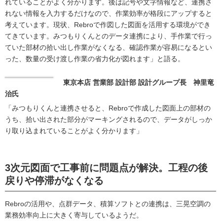
れていることがよく分かります。後は記号や文字情報など、連携さ
れない情報を入力するだけなので、作業効率が格段にアップすると
考えています。現状、Rebroで作図した図面を活用する環境ができ
てきています。みつもりくんとのデータ連携により、手作業で行っ
ていた部材の拾い出し作業がなくなる、確認作業が容易になるとい
った、数量の受け渡し作業の省力化が図れます」と語る。
東京本店 営業部 設計部 設計グループ長 神里竜
治氏
「みつもりくんと連携させると、Rebroで作成した図面上の部材の
うち、拾い出された部分がマーキングされるので、データがしっか
り取り込まれていることがよく分かります」
3次元図面で工事前に問題点が解決。工程の後
戻りや停滞がなくなる
Rebroの活用や、点群データ、積算ソフトとの連携は、三晃空調の
業務効率向上に大きく寄与しているようだ。