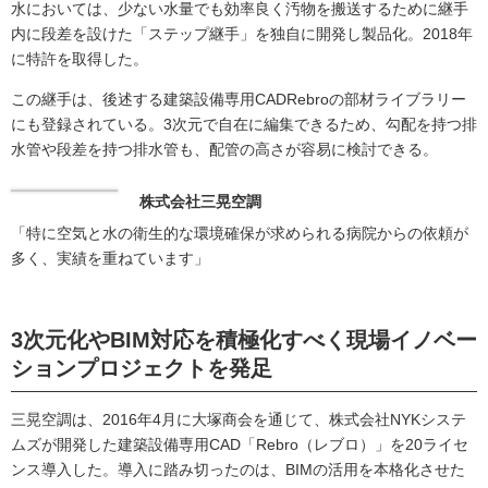
水においては、少ない水量でも効率良く汚物を搬送するために継手
内に段差を設けた「ステップ継手」を独自に開発し製品化。2018年
に特許を取得した。
この継手は、後述する建築設備専用CADRebroの部材ライブラリー
にも登録されている。3次元で自在に編集できるため、勾配を持つ排
水管や段差を持つ排水管も、配管の高さが容易に検討できる。
株式会社三晃空調
「特に空気と水の衛生的な環境確保が求められる病院からの依頼が
多く、実績を重ねています」
3次元化やBIM対応を積極化すべく現場イノベー
ションプロジェクトを発足
三晃空調は、2016年4月に大塚商会を通じて、株式会社NYKシステ
ムズが開発した建築設備専用CAD「Rebro（レブロ）」を20ライセ
ンス導入した。導入に踏み切ったのは、BIMの活用を本格化させた