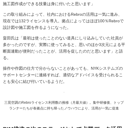
施工図作成ができる技量は身に付いたと思います」
この取り組みによって、社内におけるRebroの活用は一気に進み、
現在では132ライセンスを導入。拠点によってはほぼ100％Rebroで
設計図や施工図を作るようになった。
畠田氏は「最初は使ったことのない道具にしり込みしていた社員が
多かったのですが、実際に使ってみると、思いのほか3次元による平
断面連動が便利だったことが、活用を促したのだと思います」と語
る。
操作や作図の仕方で分からないことがあっても、NYKシステムズの
サポートセンターに連絡すれば、適切なアドバイスを受けられるこ
とも安心に結び付いているようだ。
三晃空調のRebroライセンス利用数の推移（月最大値）。集中研修後、トップ
ランナーたちが各拠点に持ち帰ったノウハウにより、活用が一気に促進