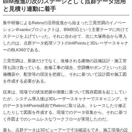
BIM推進の次のステージとして点群データ活用
と見積り連動に着手
集中研修によるRebroの活用促進から始まった三晃空調のイノベー
ション＠sankoプロジェクトは、BIM対応という主要テーマに向けて
ステージを上げていった。それに合わせて、次に大塚商会から導入
したのは、点群データ処理ソフトのInfiPointsと3Dレーザースキャナ
ーのBLK360である。
三晃空調は、新築だけでなく、改修される建物の設備設計・施工管
理も請け負っている。改修工事の場合、空調機やポンプといった設
備機器や、配管等の現況を把握し、それに基づいて設計図や施工図
を作成する必要がある。
従来は、現場での状況把握や測量に基づいて既存図面を起こしてい
たが、システム導入後は3Dレーザースキャナーでスキャニング。そ
のデータをInfiPoints経由でRebroに取り込み、トレースしたり修正
したりして図面を作成する。現場でのデータ収集から、それに基づ
く作図までのシームレスなワークフローが実現したのだ。
最も、点群データは3Dビューアーで寸法確認もでき、施工現場の設