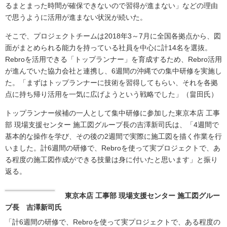
るまとまった時間が確保できないので習得が進まない」などの理由
で思うように活用が進まない状況が続いた。
そこで、プロジェクトチームは2018年3～7月に全国各拠点から、図
面がまとめられる能力を持っている社員を中心に計14名を選抜。
Rebroを活用できる「トップランナー」を育成するため、Rebro活用
が進んでいた協力会社と連携し、6週間の沖縄での集中研修を実施し
た。「まずはトップランナーに技術を習得してもらい、それを各拠
点に持ち帰り活用を一気に広げようという戦略でした」（畠田氏）
トップランナー候補の一人として集中研修に参加した東京本店 工事
部 現場支援センター 施工図グループ長の吉澤新司氏は、「4週間で
基本的な操作を学び、その後の2週間で実際に施工図を描く作業を行
いました。計6週間の研修で、Rebroを使って実プロジェクトで、あ
る程度の施工図作成ができる技量は身に付いたと思います」と振り
返る。
東京本店 工事部 現場支援センター 施工図グルー
プ長 吉澤新司氏
「計6週間の研修で、Rebroを使って実プロジェクトで、ある程度の