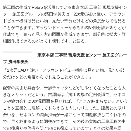
施工図の作成でRebroを活用している東京本店 工事部 現場支援セン
ター 施工図グループの濱田学美氏は「2次元CADと違い、アラウン
ドビュー機能は見たい物、見たい部分だけをどの角度からでも見る
ことができます。アラウンドビューから断面図や部分詳細図などが
作成でき、狙った見え方の図面が作成できます。部分的に拡大・詳
細図作成できるのがとても便利です」と語る。
東京本店 工事部 現場支援センター 施工図グルー
プ 濱田学美氏
「2次元CADと違い、アラウンドビュー機能は見たい物、見たい部
分だけをどの角度からでも見ることができます」
配管の納まり具合や、干渉チェックなどがしやすくなったことも大
きなメリットだという。吉澤氏は「施工現場の定例会議で、ゼネコ
ンや協力会社に3次元図面を見せれば、『ここが納まらない』という
ことを直感的に理解してもらえるようになりました。建築との取り
合いを、ゼネコンの図面担当が一緒になって問題解決してくれるの
で、早く納まるように調整ができて、その後の実際の工事工程の中
での後戻りや停滞を防ぐのにも役立っています」とその効果を語