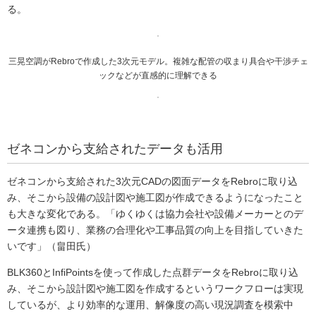
る。
三晃空調がRebroで作成した3次元モデル。複雑な配管の収まり具合や干渉チェ
ックなどが直感的に理解できる
ゼネコンから支給されたデータも活用
ゼネコンから支給された3次元CADの図面データをRebroに取り込
み、そこから設備の設計図や施工図が作成できるようになったこと
も大きな変化である。「ゆくゆくは協力会社や設備メーカーとのデ
ータ連携も図り、業務の合理化や工事品質の向上を目指していきた
いです」（畠田氏）
BLK360とInfiPointsを使って作成した点群データをRebroに取り込
み、そこから設計図や施工図を作成するというワークフローは実現
しているが、より効率的な運用、解像度の高い現況調査を模索中