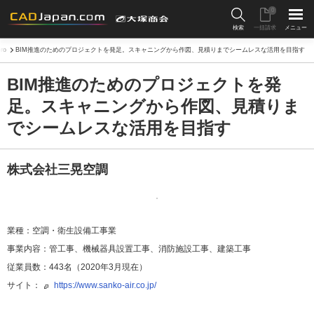
0
検索
一括請求
メニュー
ro
BIM推進のためのプロジェクトを発足。スキャニングから作図、見積りまでシームレスな活用を目指す
BIM推進のためのプロジェクトを発
足。スキャニングから作図、見積りま
でシームレスな活用を目指す
株式会社三晃空調
業種
空調・衛生設備工事業
事業内容
管工事、機械器具設置工事、消防施設工事、建築工事
従業員数
443名（2020年3月現在）
サイト
https://www.sanko-air.co.jp/