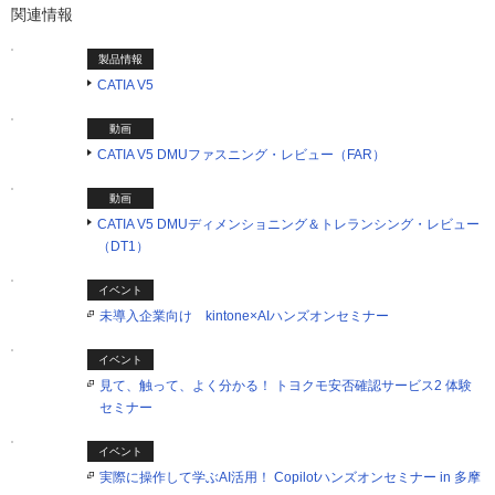
関連情報
製品情報
CATIA V5
動画
CATIA V5 DMUファスニング・レビュー（FAR）
動画
CATIA V5 DMUディメンショニング＆トレランシング・レビュー
（DT1）
イベント
未導入企業向け kintone×AIハンズオンセミナー
イベント
見て、触って、よく分かる！ トヨクモ安否確認サービス2 体験
セミナー
イベント
実際に操作して学ぶAI活用！ Copilotハンズオンセミナー in 多摩