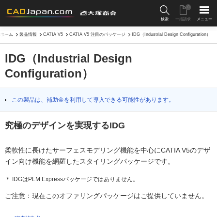
0
検索
一括請求
メニュー
ホーム
製品情報
CATIA V5
CATIA V5 注目のパッケージ
IDG（Industrial Design Configuration）
IDG（Industrial Design
Configuration）
この製品は、補助金を利用して導入できる可能性があります。
究極のデザインを実現するIDG
柔軟性に長けたサーフェスモデリング機能を中心にCATIA V5のデザ
イン向け機能を網羅したスタイリングパッケージです。
＊ IDGはPLM Expressパッケージではありません。
ご注意：現在このオファリングパッケージはご提供していません。