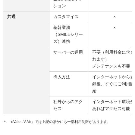
ション
共通
カスタマイズ
×
基幹業務
×
（SMILEシリー
ズ）連携
サーバーの運用
不要（利用料金に含ま
れます）
メンテナンスも不要
導入方法
インターネットから登
録後、すぐにご利用開
始
社外からのアク
インターネット環境が
セス
あればアクセス可能
＊ 「eValue V Air」では上記のほかにも一部利用制限があります。