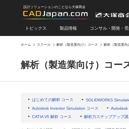
設計ソリューションのことなら大塚商会
トピックス
製品情報
コンサル・開発・受
ホーム
スクール
解析（製造業向け）コース
解析（製造業向
解析（製造業向け）コース
はじめての解析 コース
SOLIDWORKS Simulatio
Autodesk Inventor Simulation コース
Autodesk
CATIA V5 解析 コース
解析力ステップアップ講