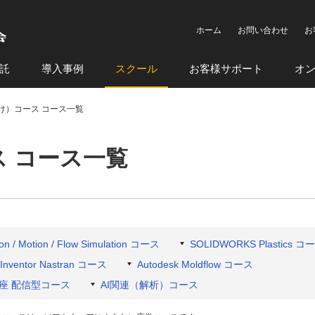
ホーム
お問い合わせ
お
託
導入事例
スクール
お客様サポート
オ
け）コース コース一覧
 コース一覧
n / Motion / Flow Simulation コース
SOLIDWORKS Plastics コ
 Inventor Nastran コース
Autodesk Moldflow コース
座 配信型コース
AI関連（解析）コース