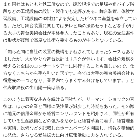
また同社はもともと鉄工所なので、建設現場での足場や角パイプ階
段などの工場設備の設計・製作でも定評がある。舞台装置、体験学
習設備、工場設備の3本柱による安定したビジネス基盤を確立してい
る。ただし舞台装置に関してはテレビ局の撮影セットなどを手がけ
る大手の舞台美術会社が本格参入したこともあり、現在の受注案件
は形状が複雑で高度な技術を要するものが中心となっている。
「知らぬ間に当社の装置の機構をまねされてしまったケースもあり
ましたが、大がかりな舞台設計はリスクが伴います。会社の規模を
考えると全国のコンサートツアーに同行することも難しいので、仕
方なくこちらから手を引いた形です。今では大手の舞台美術会社も
得意先の一つとなり、業界内でうまくすみ分けをしています。」と
代表取締役の生山陽一氏は語る。
このように着実な歩みを続ける同社だが、リーマン・ショックの直
後は、ほかの企業と同様に受注量が減少した時期もあった。その際
に地元の信用金庫から経営コンサルタントを紹介され、同社が所有
している生産設備などの強みを活かした経営革新に着手。経営理念
や実績、設備などを記載したホームページを開設し、情報を積極的
に発信。さらなる受注拡大に向け広報活動に力を入れている。