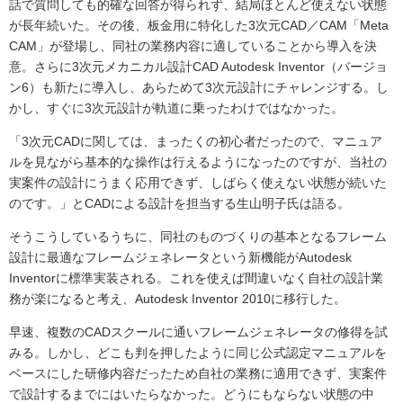
話で質問しても的確な回答が得られず、結局ほとんど使えない状態
が長年続いた。その後、板金用に特化した3次元CAD／CAM「Meta
CAM」が登場し、同社の業務内容に適していることから導入を決
意。さらに3次元メカニカル設計CAD Autodesk Inventor（バージョ
ン6）も新たに導入し、あらためて3次元設計にチャレンジする。し
かし、すぐに3次元設計が軌道に乗ったわけではなかった。
「3次元CADに関しては、まったくの初心者だったので、マニュア
ルを見ながら基本的な操作は行えるようになったのですが、当社の
実案件の設計にうまく応用できず、しばらく使えない状態が続いた
のです。」とCADによる設計を担当する生山明子氏は語る。
そうこうしているうちに、同社のものづくりの基本となるフレーム
設計に最適なフレームジェネレータという新機能がAutodesk
Inventorに標準実装される。これを使えば間違いなく自社の設計業
務が楽になると考え、Autodesk Inventor 2010に移行した。
早速、複数のCADスクールに通いフレームジェネレータの修得を試
みる。しかし、どこも判を押したように同じ公式認定マニュアルを
ベースにした研修内容だったため自社の業務に適用できず、実案件
で設計するまでにはいたらなかった。どうにもならない状態の中