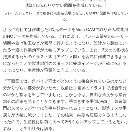
フレームジェネレータで顧客にも製造現場にも伝わりやすい図面を作成してい
る。
さらに同社では作成した3次元データをMeta CAMで取り込み製造用
のNCデータを作成している。これにより、フレーム部材のレーザー
切断や曲げ加工などが素早く行えるようになり、設計から製造にい
たる一連の作業効率が大幅にアップしている。また、3次元の形状を
把握するためのイラスト図（アイソメ図）を容易に作成できるよう
になったことで製造部門のスタッフに完成イメージが正確に伝わる
ようになり、生産性が飛躍的に向上している。
「平面図では、角パイプ同士がどのように接合されているのかなど
分かりづらい部分が多いため、以前は手書きのイラストで接合部分
の細かな指示を出していました。しかし今は、自由な角度から接合
部分の詳細を見ることができます。手書きする手間が省け、製造部
門のスタッフがすぐに仕事を始められるようになり、製造ミスや手
戻りが大幅に減少しました。その結果、納期も短縮できるようにな
ったので、生産性は以前に比べて2倍くらいアップしていると思いま
すね。」と生山社長は語る。