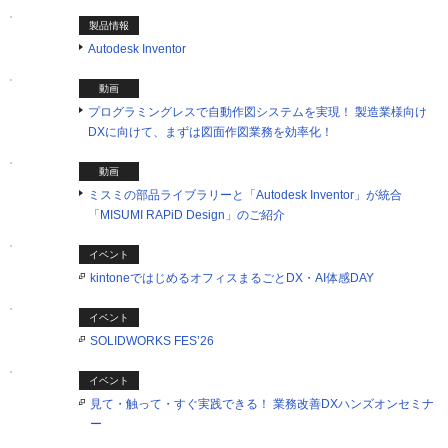
製品情報
Autodesk Inventor
動画
プログラミングレスで自動作図システムを実現！ 製造業様向け
DXに向けて、まずは図面作図業務を効率化！
動画
ミスミの部品ライブラリーと「Autodesk Inventor」が統合
「MISUMI RAPiD Design」のご紹介
イベント
kintoneではじめるオフィスまるごとDX・AI体感DAY
イベント
SOLIDWORKS FES’26
イベント
見て・触って・すぐ実践できる！ 業務改善DXハンズオンセミナ
ー
PR