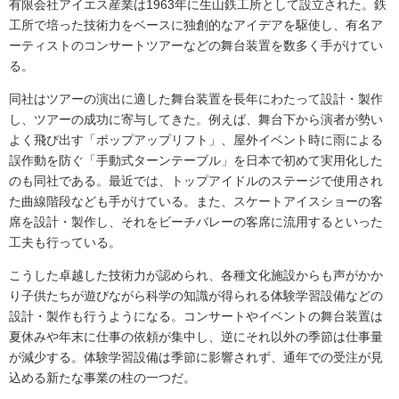
有限会社アイエス産業は1963年に生山鉄工所として設立された。鉄
工所で培った技術力をベースに独創的なアイデアを駆使し、有名ア
ーティストのコンサートツアーなどの舞台装置を数多く手がけてい
る。
同社はツアーの演出に適した舞台装置を長年にわたって設計・製作
し、ツアーの成功に寄与してきた。例えば、舞台下から演者が勢い
よく飛び出す「ポップアップリフト」、屋外イベント時に雨による
誤作動を防ぐ「手動式ターンテーブル」を日本で初めて実用化した
のも同社である。最近では、トップアイドルのステージで使用され
た曲線階段なども手がけている。また、スケートアイスショーの客
席を設計・製作し、それをビーチバレーの客席に流用するといった
工夫も行っている。
こうした卓越した技術力が認められ、各種文化施設からも声がかか
り子供たちが遊びながら科学の知識が得られる体験学習設備などの
設計・製作も行うようになる。コンサートやイベントの舞台装置は
夏休みや年末に仕事の依頼が集中し、逆にそれ以外の季節は仕事量
が減少する。体験学習設備は季節に影響されず、通年での受注が見
込める新たな事業の柱の一つだ。