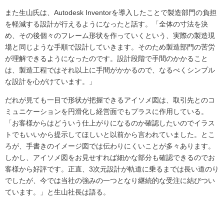
また生山氏は、Autodesk Inventorを導入したことで製造部門の負担
を軽減する設計が行えるようになったと話す。「全体の寸法を決
め、その後個々のフレーム形状を作っていくという、実際の製造現
場と同じような手順で設計していきます。そのため製造部門の苦労
が理解できるようになったのです。設計段階で手間のかかること
は、製造工程ではそれ以上に手間がかかるので、なるべくシンプル
な設計を心がけています。」
だれが見ても一目で形状が把握できるアイソメ図は、取引先とのコ
ミュニケーションを円滑化し経営面でもプラスに作用している。
「お客様からはどういう仕上がりになるのか確認したいのでイラス
トでもいいから提示してほしいと以前から言われていました。とこ
ろが、手書きのイメージ図では伝わりにくいことが多々あります。
しかし、アイソメ図をお見せすれば細かな部分も確認できるのでお
客様から好評です。正直、3次元設計が軌道に乗るまでは長い道のり
でしたが、今では当社の強みの一つとなり継続的な受注に結びつい
ています。」と生山社長は語る。