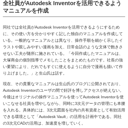
全社員がAutodesk Inventorを活用できるよう
マニュアルを作成
同社では全社員がAutodesk Inventorを活用できるようにするため
に、その使い方を分かりやすく記した独自のマニュアルを作成して
いる。一般的なマニュアルとは異なり、操作手順を細かく示したイ
ラストや親しみやすい漫画を加え、日常会話のような文体で飽きさ
せない工夫が随所に施されている。「今回作成したマニュアルは、
大塚商会の個別指導でメモしたことをまとめたものです。社長の強
い要望により、だれでもすぐに使えるように自分で漫画も描いて作
り上げました。」と生山氏は話す。
現在、その貴重なマニュアルは生山氏のブログに公開されており、
Autodesk Inventorのユーザの間で好評を博しアクセスが絶えない。
今後はオリジナルの操作マニュアルを使ってAutodesk Inventorを使
いこなせる社員を増やしながら、同時に3次元データの管理にも本腰
を入れる。具体的には、3次元図面を社内の共有資産として有効活用
できる環境として「Autodesk Vault」の活用を計画中である。同社
の3次元CADの活用は、加速度を増していく。