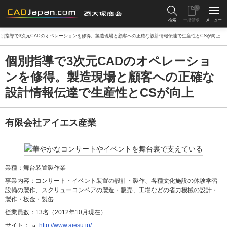
0
検索
一括請求
メニュー
個別指導で3次元CADのオペレーションを修得。製造現場と顧客への正確な設計情報伝達で生産性とCSが向上
個別指導で3次元CADのオペレーショ
ンを修得。製造現場と顧客への正確な
設計情報伝達で生産性とCSが向上
有限会社アイエス産業
業種
舞台装置製作業
事業内容
コンサート・イベント装置の設計・製作、各種文化施設の体験学習
設備の製作、スクリューコンベアの製造・販売、工場などの省力機械の設計・
製作・板金・製缶
従業員数
13名（2012年10月現在）
サイト
http://www.aiesu.jp/