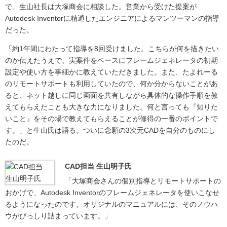
で、生山社長は大塚商会に相談した。営業から受けた提案が
Autodesk Inventorに精通したエンジニアによるマンツーマンの指導
だった。
「約1年間にわたって指導を8回受けました。こちらが何を描きたい
のか伝えたうえで、実案件をベースにフレームジェネレータの初期
設定や使い方を事細かに教えていただきました。また、たよれーる
のリモートサポートも利用していたので、何か分からないことがあ
ると、ネット越しに同じ画面を共有しながら具体的な操作手順を教
えてもらえたことも大きな力になりました。何と言っても『知りた
いこと』をその場で教えてもらえることが修得の一番のポイントで
す。」と生山氏は語る。ついに念願の3次元CADを自分のものにし
たのだ。
CAD担当 生山明子氏
「大塚商会さんの個別指導とリモートサポートの
おかげで、Autodesk Inventorのフレームジェネレータを使いこなせ
るようになったのです。オリジナルのマニュアルには、そのノウハ
ウがびっしり詰まっています。」