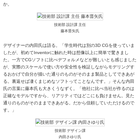
か。
技術部 設計課 主任
藤本晋矢氏
デザイナーの内田氏は語る。「学生時代は別の3D CGを使っていま
したが、初めてInventorに触れた時は想像以上に簡単で驚きまし
た。一方でCGソフトに比べデフォルメなどが難しいとも感じました
が、実際のスケールで使い方や安全性を検証しながらモデリングす
るおかげで自分が描いた通りのものがそのまま製品としてできあが
る。裏返せば凄くまじめなソフトってことなんです。」そんな内田
氏の言葉に藤本氏も大きくうなずく。「他社に比べ当社が作るのは
正確なモデルですから、リアリティではどこにも負けません。見た
通りのものがそのままできあがる。だから信頼していただけるので
す。」
技術部 デザイン課
内田さゆり氏