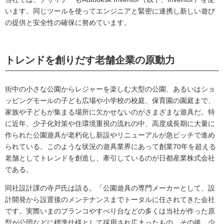
います。同じツールを使ってエンジニアと緊密に連携し新しい遊び
の提供と安全性の確保に努めています。
トレンドを創りだす老舗企業の原動力
街中の小さな公園からレジャーを楽しむ大型の公園、あるいはショ
ッピングモールの子ども広場や小学校の校庭、保育園の園庭まで、
家族や子どもが集まる場所に欠かせないのがさまざまな遊具だ。特
に近年、少子化対策や住環境重視の流れの中、高度成長期に大量に
作られた公園遊具が老朽化し新設やリニューアルが急ピッチで進め
られている。このような状況の遊具業界にあって創業70年を超える
老舗としてトレンドを創造し、牽引しているのが日都産業株式会社
である。
同社設計課の寺戸氏は語る。「公園遊具の専門メーカーとして、設
計開発から設置後のメンテナンスまでトータルに任されてきた会社
です。実際いまのブランコやすべり台などの多くは当社が作った原
型が公団などに標準仕様として採用され広まったもの。その後、少