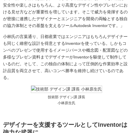
安全性や楽しさはもちろん、より高度なデザイン性やプレゼンにお
ける見せ方などが重要性を増しています。そこで威力を発揮するの
が密接に連携したデザイナーとエンジニアを開発の両輪とする独自
の協力体制とその基盤を支えるツールAutodesk Inventorです。」
小林氏の言葉通り、日都産業ではエンジニアはもちろんデザイナー
も同じく緻密な設計を得意とするInventorを使っている。しかもコ
ンペのプレゼンで使用するイメージパースや概念図・配置図などの
多様なプレゼン資料までデザイナーがInventorを駆使して制作して
いるのだ。そして、この独自の体制によって圧倒的な作業効率と設
計品質を両立させて、高いコンペ勝率を維持し続けているのであ
る。
技術部 デザイン課 課長
小林原生氏
デザイナーを支援するツールとしてInventorは
強力な武器に