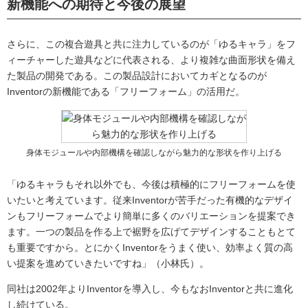
新機能への期待と今後の展望
さらに、この複合遊具と共に注力しているのが「ゆるキャラ」をフ
ィーチャーした遊具などに代表される、より複雑な曲面形状を備え
た製品の開発である。この製品設計においてカギとなるのが
Inventorの新機能である「フリーフォーム」の活用だ。
身体モジュールや内部機構を確認しながら魅力的な形状を作り上げる
「ゆるキャラもそれ以外でも、今後は積極的にフリーフォームを使
いたいと考えています。従来Inventorが苦手だった有機的なデザイ
ンもフリーフォームでより簡単に多くのバリエーションを提案でき
ます。一つの製品を作る上で裾野を広げてデザインすることもとて
も重要ですから。とにかくInventorをうまく使い、効率よく質の高
い提案を進めていきたいですね」（小林氏）。
同社は2002年よりInventorを導入し、今もなおInventorと共に進化
し続けている。