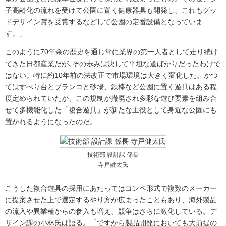
子高齢化の流れを受けて公園に置く健康器具も開発し、これもグッ
ドデザイン賞を受賞するなどして公園の定番設備となっていま
す。」
このように70年余の歴史を通じ常に業界の第一人者として走り続け
てきた日都産業だが､その歩みは決して平坦な道ばかりだったわけで
はない。特に約10年前の法改正で市場環境は大きく変化した。かつ
てはすべり台とブランコと砂場、鉄棒など公園に置く遊具はある程
度定められていたが、この規制が撤廃され多彩な遊び要素を組み合
せて多機能化した「複合遊具」が新たな主役として身近な公園にも
置かれるようになったのだ。
技術部 設計課 係長
寺戸健太氏
こうした複合遊具の採用にあたってはコンペ形式で複数のメーカー
に提案させた上で選定するやり方が広まったこともあり、海外製品
の流入や異業種からの参入も増え、競争はさらに激化している。デ
ザイン課の小林氏は語る。「ですから製品開発においても大前提の