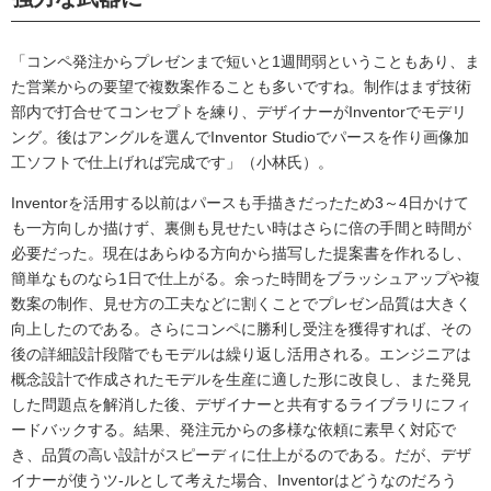
「コンペ発注からプレゼンまで短いと1週間弱ということもあり、ま
た営業からの要望で複数案作ることも多いですね。制作はまず技術
部内で打合せてコンセプトを練り、デザイナーがInventorでモデリ
ング。後はアングルを選んでInventor Studioでパースを作り画像加
工ソフトで仕上げれば完成です」（小林氏）。
Inventorを活用する以前はパースも手描きだったため3～4日かけて
も一方向しか描けず、裏側も見せたい時はさらに倍の手間と時間が
必要だった。現在はあらゆる方向から描写した提案書を作れるし、
簡単なものなら1日で仕上がる。余った時間をブラッシュアップや複
数案の制作、見せ方の工夫などに割くことでプレゼン品質は大きく
向上したのである。さらにコンペに勝利し受注を獲得すれば、その
後の詳細設計段階でもモデルは繰り返し活用される。エンジニアは
概念設計で作成されたモデルを生産に適した形に改良し、また発見
した問題点を解消した後、デザイナーと共有するライブラリにフィ
ードバックする。結果、発注元からの多様な依頼に素早く対応で
き、品質の高い設計がスピーディに仕上がるのである。だが、デザ
イナーが使うツ-ルとして考えた場合、Inventorはどうなのだろう