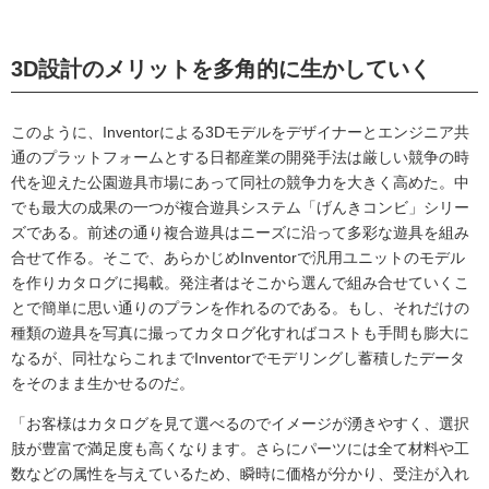
3D設計のメリットを多角的に生かしていく
このように、Inventorによる3Dモデルをデザイナーとエンジニア共
通のプラットフォームとする日都産業の開発手法は厳しい競争の時
代を迎えた公園遊具市場にあって同社の競争力を大きく高めた。中
でも最大の成果の一つが複合遊具システム「げんきコンビ」シリー
ズである。前述の通り複合遊具はニーズに沿って多彩な遊具を組み
合せて作る。そこで、あらかじめInventorで汎用ユニットのモデル
を作りカタログに掲載。発注者はそこから選んで組み合せていくこ
とで簡単に思い通りのプランを作れるのである。もし、それだけの
種類の遊具を写真に撮ってカタログ化すればコストも手間も膨大に
なるが、同社ならこれまでInventorでモデリングし蓄積したデータ
をそのまま生かせるのだ。
「お客様はカタログを見て選べるのでイメージが湧きやすく、選択
肢が豊富で満足度も高くなります。さらにパーツには全て材料や工
数などの属性を与えているため、瞬時に価格が分かり、受注が入れ