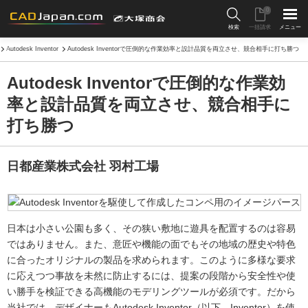
0
検索
一括請求
メニュー
Autodesk Inventor
Autodesk Inventorで圧倒的な作業効率と設計品質を両立させ、競合相手に打ち勝つ
Autodesk Inventorで圧倒的な作業効
率と設計品質を両立させ、競合相手に
打ち勝つ
日都産業株式会社 羽村工場
日本は小さい公園も多く、その狭い敷地に遊具を配置するのは容易
ではありません。また、意匠や機能の面でもその地域の歴史や特色
に合ったオリジナルの製品を求められます。このように多様な要求
に応えつつ事故を未然に防止するには、提案の段階から安全性や使
い勝手を検証できる高機能のモデリングツールが必須です。だから
当社では、デザイナーもAutodesk Inventor（以下、Inventor）を使