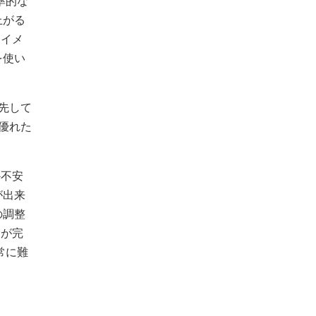
率的な
上がる
もイメ
を使い
先して
優れた
か不安
が出来
の調整
品が完
常に難