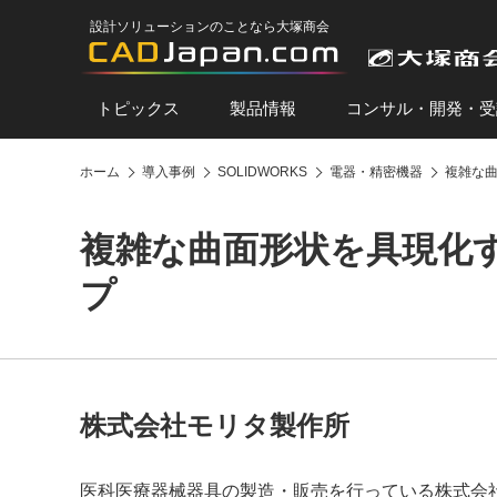
設計ソリューションのことなら大塚商会
トピックス
製品情報
コンサル・開発・受
ホーム
導入事例
SOLIDWORKS
電器・精密機器
複雑な曲
複雑な曲面形状を具現化す
プ
株式会社モリタ製作所
医科医療器械器具の製造・販売を行っている株式会