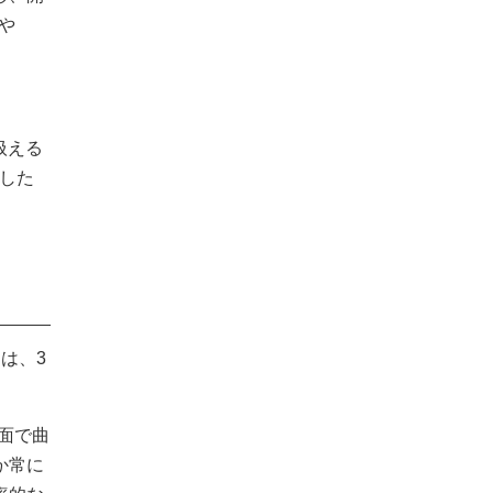
や
扱える
した
は、3
面で曲
か常に