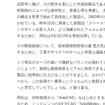
品哲学に掲げ、その哲学を形にした代表的製品であ
科医師のスムーズな操作性と、患者心理を考慮し、
の概念を世界で始めて具現化した製品だ。1963年
がれている。昨年10月に発表した新製品『スペー
ンデザインを取り入れ、より洗練されたフォルムを
するために、同社は3次元CADを有効活用している
その開発経緯について、技術開発部部長の森 恵介
するために、工業デザイナーのチームと何度も議論
ミリ単位のカーブの違いで微妙なバランスが崩れてし
とによって、複雑な曲面形状もリアルに表現できる
製品に効率的に仕上げることができました。おかげ
ーから、この会場で一番美しいフォルムだと絶賛され
っと苦労していたでしょうね」と振り返る。
同社は、10年程前から『AutoCAD』をはじめと
るため、ミッドレンジの3次元CAD『SolidWorks』