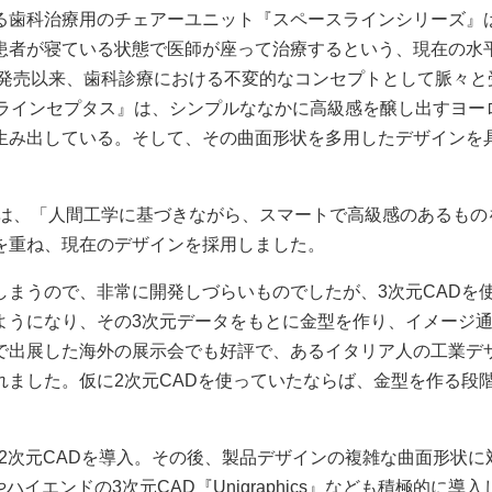
る歯科治療用のチェアーユニット『スペースラインシリーズ』
患者が寝ている状態で医師が座って治療するという、現在の水
の発売以来、歯科診療における不変的なコンセプトとして脈々と
スラインセプタス』は、シンプルななかに高級感を醸し出すヨー
生み出している。そして、その曲面形状を多用したデザインを
。
氏は、「人間工学に基づきながら、スマートで高級感のあるもの
を重ね、現在のデザインを採用しました。
まうので、非常に開発しづらいものでしたが、3次元CADを
ようになり、その3次元データをもとに金型を作り、イメージ
で出展した海外の展示会でも好評で、あるイタリア人の工業デ
ました。仮に2次元CADを使っていたならば、金型を作る段
する2次元CADを導入。その後、製品デザインの複雑な曲面形状に
やハイエンドの3次元CAD『Unigraphics』なども積極的に導