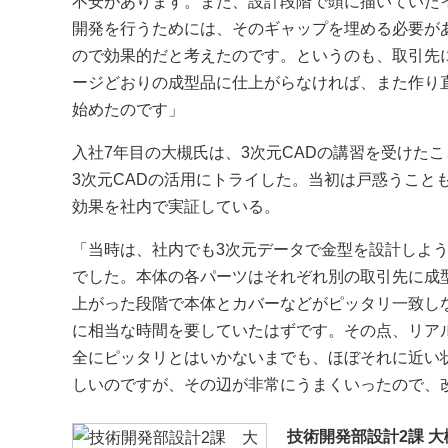
不安があります。また、設計段階で頭に描いていた
開発を行うためには、そのギャップを埋める必要があ
ので効果的だと考えたのです。というのも、取引先
ージどおりの成型品に仕上がらなければ、また作り直
始めたのです」
入社7年目の大槻氏は、3次元CADの講習を受けた
3次元CADの活用にトライした。当初は戸惑うこと
効果を社内で実証している。
「当時は、社内でも3次元データで金型を設計しよ
でした。本体の各パーツはそれぞれ別の取引先に成型
上がった段階で本体とカバーなどがピッタリ一致しな
に相当な時間を要していたはずです。その点、リア
全にピッタリとはいかないまでも、ほぼそれに近い
しいのですが、その辺が非常にうまくいったので、改
技術開発部設計2課 大