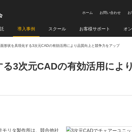
ホーム
お問い合わせ
お
託
導入事例
スクール
お客様サポート
オ
面形状を具現化する3次元CADの有効活用により品質向上と競争力をアップ
る3次元CADの有効活用によ
社モリタ製作所は、競合他社