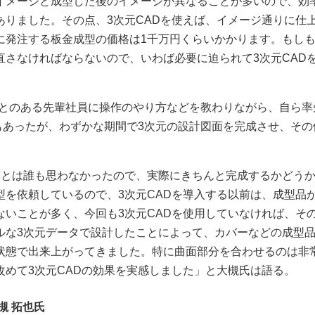
イメージと成型した後のイメージが異なることが多いので、効
りました。その点、3次元CADを使えば、イメージ通りに仕
に発注する板金成型の価格は1千万円くらいかかります。もし
さなければならないので、いわば必要に迫られて3次元CAD
ことのある先輩社員に操作のやり方などを教わりながら、自ら率
もあったが、わずかな期間で3次元の設計図面を完成させ、その
うとは誰も思わなかったので、実際にきちんと完成するかどう
を依頼しているので、3次元CADを導入する以前は、成型品
いことが多く、今回も3次元CADを使用していなければ、そ
ルな3次元データで設計したことによって、カバーなどの成型
状態で出来上がってきました。特に曲面部分を合わせるのは非
めて3次元CADの効果を実感しました」と大槻氏は語る。
槻 拓也氏