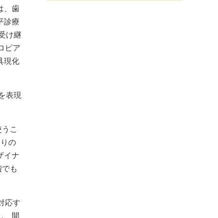
は、歯
平診療
受け継
ロピア
具現化
を表現
使うこ
通りの
ザイナ
階でも
対応す
入し、開