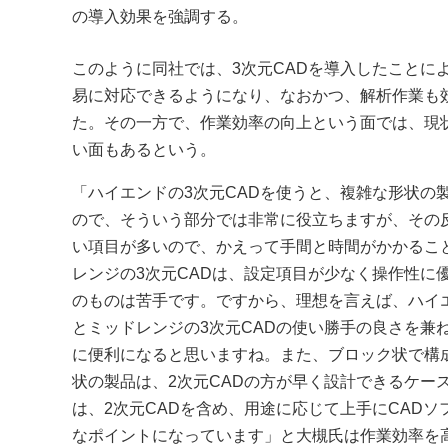
の導入効果を強調する。
このように同社では、3次元CADを導入したことに
易に対応できるようになり、なおかつ、解析作業も
た。その一方で、作業効率の向上という面では、現状
い面もあるという。
「ハイエンドの3次元CADを使うと、複雑な形状の
ので、そういう部分では非常に役立ちますが、その
い項目が多いので、かえって手間と時間がかかるこ
レンジの3次元CADは、設定項目が少なく操作性に
のものは苦手です。ですから、理想を言えば、ハイエ
とミッドレンジの3次元CADの使い勝手の良さを兼
に便利になると思いますね。また、ブロック状で構
状の製品は、2次元CADの方が早く設計できるケー
は、2次元CADを含め、用途に応じて上手にCAD
なポイントになっています」と大槻氏は作業効率を高