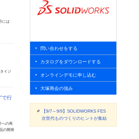
8月には
問い合わせをする
カタログをダウンロードする
がタイジ
オンラインデモに申し込む
大塚商会の強み
ずで行
【9/7～9/9】SOLIDWORKS FES
次世代ものづくりのヒントが集結
計への再
製品の開発