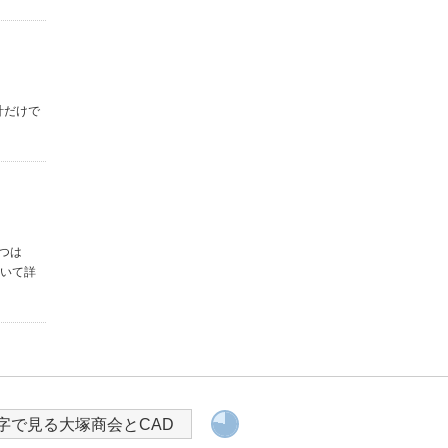
計だけで
つは
ついて詳
SOLIDWORKS
導入を検討されている方へ
字で見る大塚商会とCAD