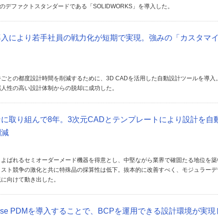
Dのデファクトスタンダードである「SOLIDWORKS」を導入した。
導入により若手社員の戦力化が短期で実現。強みの「カスタマ
ごとの都度設計時間を削減するために、3D CADを活用した自動設計ツールを導入
属人性の高い設計体制からの脱却に成功した。
に取り組んで8年。3次元CADとテンプレートにより設計を自
削減
とよばれるセミオーダーメード機器を得意とし、中堅ながら業界で確固たる地位を築
コスト競争の激化と共に特殊品の採算性は低下。抜本的に改善すべく、モジュラーデ
現に向けて動き出した。
Enterprise PDMを導入することで、BCPを運用できる設計環境が実