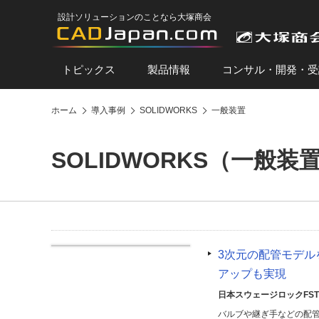
設計ソリューションのことなら大塚商会
トピックス
製品情報
コンサル・開発・受
ホーム
導入事例
SOLIDWORKS
一般装置
SOLIDWORKS（一般装
3次元の配管モデ
アップも実現
日本スウェージロックFS
バルブや継ぎ手などの配管