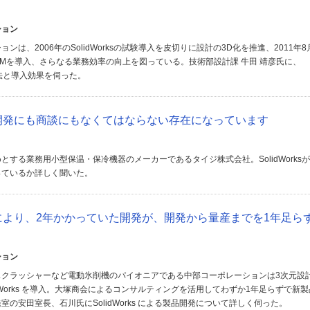
ション
ンは、2006年のSolidWorksの試験導入を皮切りに設計の3D化を推進、2011年
rprise PDMを導入、さらなる業務効率の向上を図っている。技術部設計課 牛田 靖彦氏に、
用方法と導入効果を伺った。
は製品開発にも商談にもなくてはならない存在になっています
とする業務用小型保温・保冷機器のメーカーであるタイジ株式会社。SolidWorks
っているか詳しく聞いた。
の導入により、2年かかっていた開発が、開発から量産までを1年足ら
ション
スクラッシャーなど電動氷削機のパイオニアである中部コーポレーションは3次元設
dWorks を導入。大塚商会によるコンサルティングを活用してわずか1年足らずで新
の安田室長、石川氏にSolidWorks による製品開発について詳しく伺った。