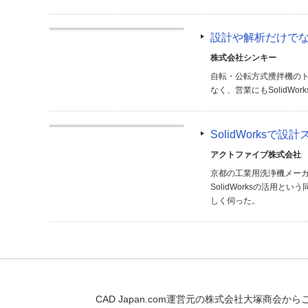
設計や解析だけでなく
株式会社シンキー
自転・公転方式攪拌機のトッ
なく、営業にもSolidW
SolidWorksで
アクトファイブ株式会社
京都の工業用洗浄機メー
SolidWorksの活
しく伺った。
CAD Japan.com運営元の株式会社大塚商会