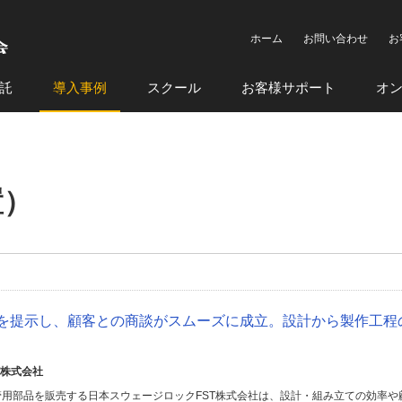
ホーム
お問い合わせ
お
託
導入事例
スクール
お客様サポート
オ
置）
ルを提示し、顧客との商談がスムーズに成立。設計から製作工程
T株式会社
用部品を販売する日本スウェージロックFST株式会社は、設計・組み立ての効率や