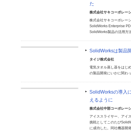
た
株式会社サキコーポレー
株式会社サキコーポレーショ
SolidWorks Ente
SolidWorks製品の活
SolidWorks
タイジ株式会社
電気タオル蒸し器をはじめ
の製品開発にいかに関わ
SolidWorks
えるように
株式会社中部コーポレー
アイススライサー、アイ
挑戦としてこのたびSoli
に成功した。同社機器開発室