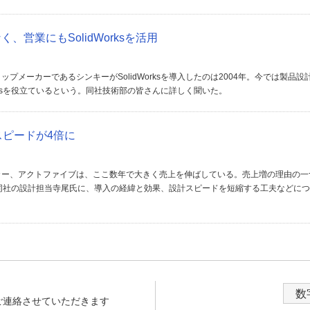
、営業にもSolidWorksを活用
プメーカーであるシンキーがSolidWorksを導入したのは2004年。今では製品設
orksを役立ているという。同社技術部の皆さんに詳しく聞いた。
設計スピードが4倍に
カー、アクトファイブは、ここ数年で大きく売上を伸ばしている。売上増の理由の一
用という同社の設計担当寺尾氏に、導入の経緯と効果、設計スピードを短縮する工夫などに
数
からご連絡させていただきます