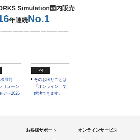
ORKS Simulation国内販売
16
No.1
年連続
1つ目を表示中
PR
問い合わせをする
DX最前
そのお困りごとは
ソリューシ
「オンライン」で
カタログをダウンロードする
デー2026
解決できます。
オンラインデモに申し込む
大塚商会の強み
お客様サポート
オンラインサービス
【9/7～9/9】SOLIDWORKS FES