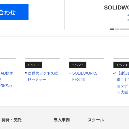
SOLIDW
合わせ
イベント
イベント
イベント
AD操作
次世代ビジネス戦
SOLIDWORKS
【建設
る
略セミナー
FES’26
線！】
ORKSの
ョンデモ
in 大阪
・開発・受託
導入事例
スクール