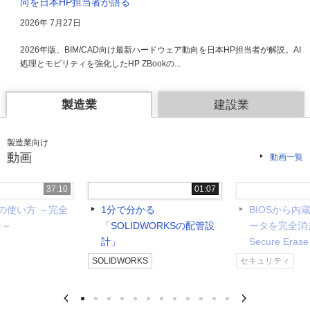
向を日本HP担当者が語る
2026年 7月27日
2026年版、BIM/CAD向け最新ハードウェア動向を日本HP担当者が解説。AI
処理とモビリティを強化したHP ZBookの...
製造業
建設業
製造業向け
動画
動画一覧
37:10
01:07
terの使い方 ～完全
1分で分かる
BIOSから内
ン～
「SOLIDWORKSの配管設
ータを完全消
計」
Secure Eras
SOLIDWORKS
セキュリティ