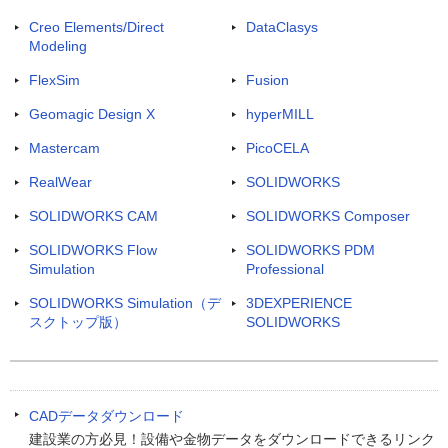
Creo Elements/Direct
DataClasys
Modeling
FlexSim
Fusion
Geomagic Design X
hyperMILL
Mastercam
PicoCELA
RealWear
SOLIDWORKS
SOLIDWORKS CAM
SOLIDWORKS Composer
SOLIDWORKS Flow
SOLIDWORKS PDM
Simulation
Professional
SOLIDWORKS Simulation（デ
3DEXPERIENCE
スクトップ版）
SOLIDWORKS
CADデータダウンロード
建設業の方必見！設備や金物データをダウンロードできるリンク