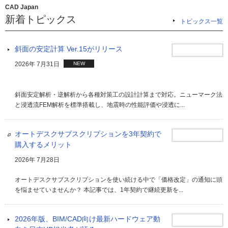
CAD Japan
新着トピックス
トピックス一覧
斜面の安定計算 Ver.15がリリース
2026年 7月31日
NEW
斜面安定解析・逆解析から各種対策工の設計計算まで対応。ニューマーク法
と浸透流FEM解析を標準搭載し、地震時の性能評価や浸透に...
オートデスクサブスクリプションを3年契約で
購入するメリット
2026年 7月28日
オートデスクサブスクリプションを使い続ける中で「価格改定」の通知に頭
を悩ませていませんか？ 本記事では、1年契約で継続更新を...
2026年版、BIM/CAD向け最新ハードウェア動