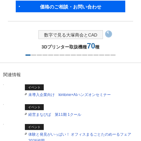
価格のご相談・お問い合わせ
数字で見る大塚商会とCAD
70
3Dプリンター取扱機種
種
1つ目を表示中
関連情報
イベント
未導入企業向け kintone×AIハンズオンセミナー
イベント
経営まなびば 第11期 1クール
イベント
体験と発見がいっぱい！ オフィスまるごとたのめーるフェア
2026福岡