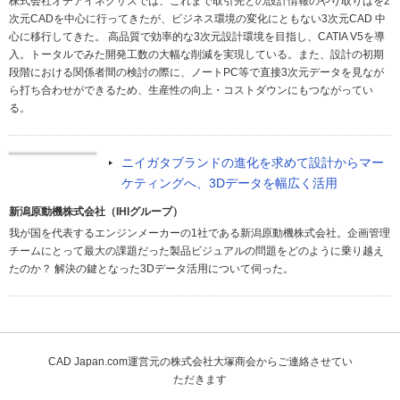
株式会社オチアイネクサスでは、これまで取引先との設計情報のやり取りはを2
次元CADを中心に行ってきたが、ビジネス環境の変化にともない3次元CAD 中
心に移行してきた。 高品質で効率的な3次元設計環境を目指し、CATIA V5を導
入。トータルでみた開発工数の大幅な削減を実現している。また、設計の初期
段階における関係者間の検討の際に、ノートPC等で直接3次元データを見なが
ら打ち合わせができるため、生産性の向上・コストダウンにもつながってい
る。
ニイガタブランドの進化を求めて設計からマー
ケティングへ、3Dデータを幅広く活用
新潟原動機株式会社（IHIグループ）
我が国を代表するエンジンメーカーの1社である新潟原動機株式会社。企画管理
チームにとって最大の課題だった製品ビジュアルの問題をどのように乗り越え
たのか？ 解決の鍵となった3Dデータ活用について伺った。
CAD Japan.com運営元の株式会社大塚商会からご連絡させてい
ただきます